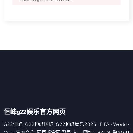
恒峰g22娱乐官方网页
G22恒峰_G22恒峰国际_G22恒峰娱乐2026 · FIFA · World ·
Cup · 官方合作-网页版官网·登录·入口·网址：BAIDU點AG🌈