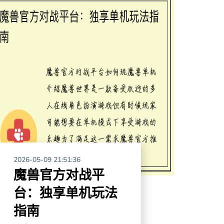
2026-05-09 21:51:36
魔兽官方对战平
台：独享单机玩法
指南