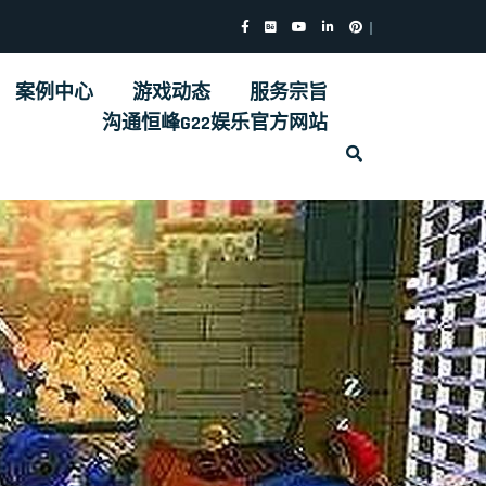
案例中心
游戏动态
服务宗旨
沟通恒峰G22娱乐官方网站