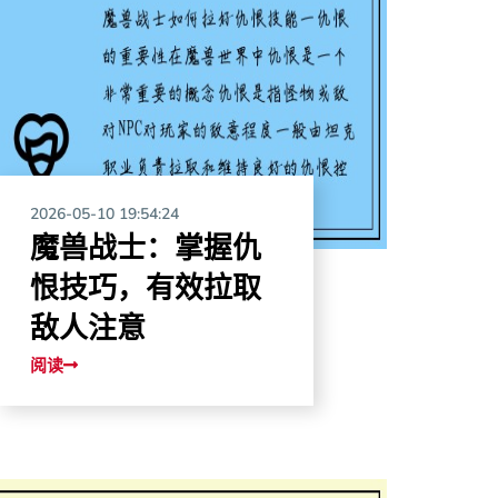
2026-05-10 19:54:24
魔兽战士：掌握仇
恨技巧，有效拉取
敌人注意
阅读