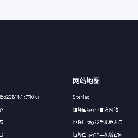
网站地图
峰g22娱乐官方网页
SiteMap
心
恒峰国际g22官方网站
态
恒峰国际g22手机版入口
旨
恒峰国际g22手机版官网