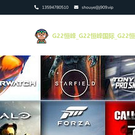
13594780510
shouye@j909.vip