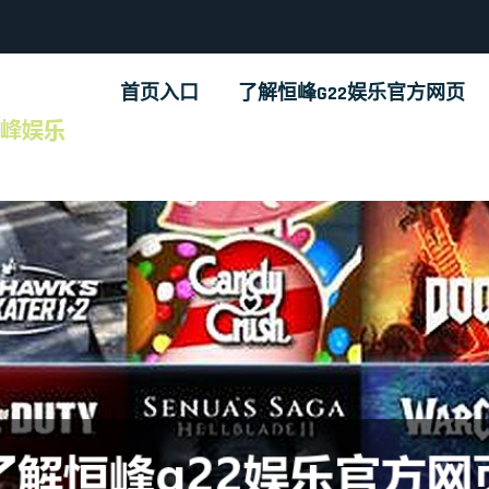
首页入口
了解恒峰G22娱乐官方网页