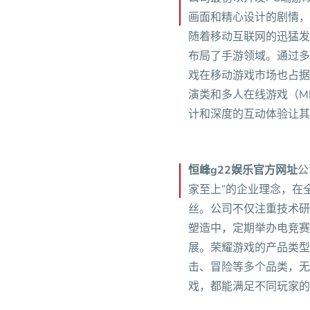
画面和精心设计的剧情，
随着移动互联网的迅猛发
布局了手游领域。通过多
戏在移动游戏市场也占据
演类和多人在线游戏（M
计和深度的互动体验让其
恒峰g22娱乐官方网址
公
家至上”的企业理念，在
丝。公司不仅注重技术研
塑造中，定期举办电竞赛
展。荣耀游戏的产品类型
击、冒险等多个品类，无
戏，都能满足不同玩家的