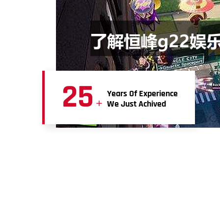
25
Years Of Experience
+
We Just Achived