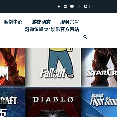
案例中心
游戏动态
服务宗旨
沟通恒峰G22娱乐官方网站