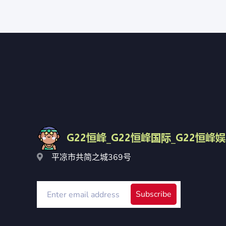
平凉市共简之城369号
Subscribe