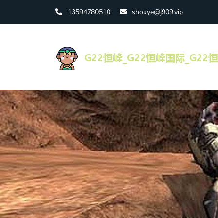
13594780510
shouye@j909.vip