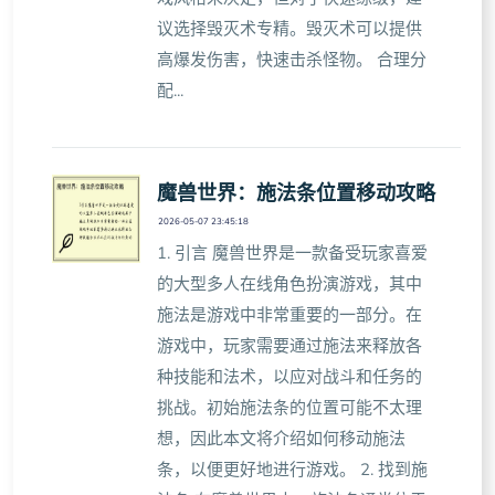
议选择毁灭术专精。毁灭术可以提供
高爆发伤害，快速击杀怪物。 合理分
配...
魔兽世界：施法条位置移动攻略
2026-05-07 23:45:18
1. 引言 魔兽世界是一款备受玩家喜爱
的大型多人在线角色扮演游戏，其中
施法是游戏中非常重要的一部分。在
游戏中，玩家需要通过施法来释放各
种技能和法术，以应对战斗和任务的
挑战。初始施法条的位置可能不太理
想，因此本文将介绍如何移动施法
条，以便更好地进行游戏。 2. 找到施