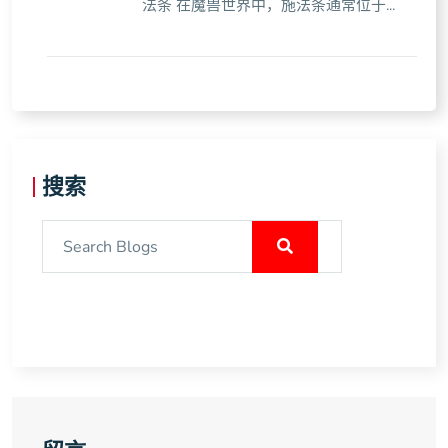
法条 在魔兽世界中，施法条通常位于...
搜索