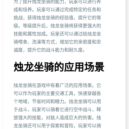
为了提升烛龙坐骑的能力，玩家可以进行养
成和培养。玩家可以通过完成特定的任务和
挑战，获得烛龙坐骑的经验值，提升它的等
级。等级提升后，烛龙坐骑将获得更强大的
技能和属性加成。玩家还可以通过给烛龙坐
骑喂食、洗澡等方式，增加它的亲密度和忠
诚度，提升它的战斗能力和耐久度。
烛龙坐骑的应用场景
烛龙坐骑在游戏中有着广泛的应用场景。它
可以作为玩家的主要交通工具，快速穿越各
个地域，节省时间和精力。烛龙坐骑可以用
于战斗，玩家可以骑着它进行空中战斗，释
放强大的技能，对敌人造成巨大的伤害。烛
龙坐骑还可以用于探索和冒险，玩家可以骑