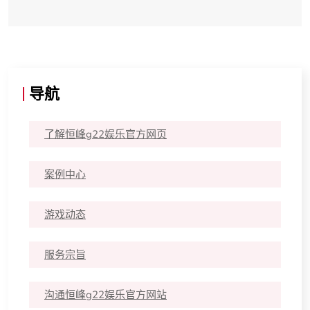
导航
了解恒峰g22娱乐官方网页
案例中心
游戏动态
服务宗旨
沟通恒峰g22娱乐官方网站