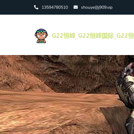
13594780510
shouye@j909.vip