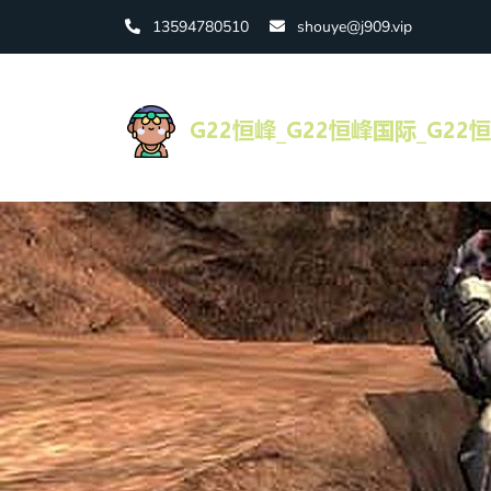
13594780510
shouye@j909.vip